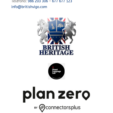
Teléfono:
986 203 306
–
677 677 123
info@britishvigo.com