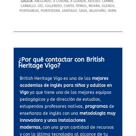
GALICIA:
ABEGONDO, A CORUÑA, A GUARDA, ARTEIXO, CAMBRE,
CARBALLO, CEE, CULLEREDO, CUNTIS, FERROL, MOAÑA, OLEIROS,
PONTEAREAS, PONTEVEDRA, SANTIAGO, SADA, VALDOVIÑO, VERÍN
¿Por qué contactar con British
Heritage Vigo?
British Heritage Vigo es una de las
mejores
academias de inglés para niños y adultos en
Vigo
ya que tiene uno de los mejores equipos
pedagógicos y de dirección de estudios,
estupendos profesores nativos,
programas
de
enseñanza de inglés con una
metodología muy
innovadora y unas instalaciones
modernas,
con una gran cantidad de recursos
y con la última tecnología al alcance de tu